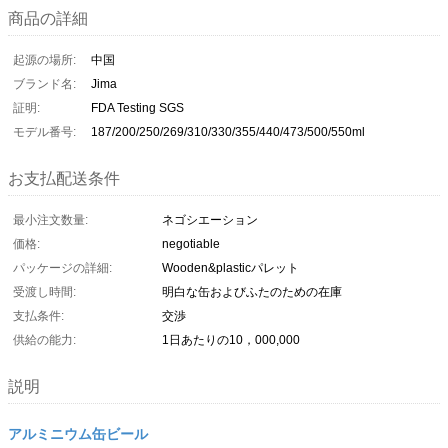
商品の詳細
起源の場所:
中国
ブランド名:
Jima
証明:
FDA Testing SGS
モデル番号:
187/200/250/269/310/330/355/440/473/500/550ml
お支払配送条件
最小注文数量:
ネゴシエーション
価格:
negotiable
パッケージの詳細:
Wooden&plasticパレット
受渡し時間:
明白な缶およびふたのための在庫
支払条件:
交渉
供給の能力:
1日あたりの10，000,000
説明
アルミニウム缶ビール