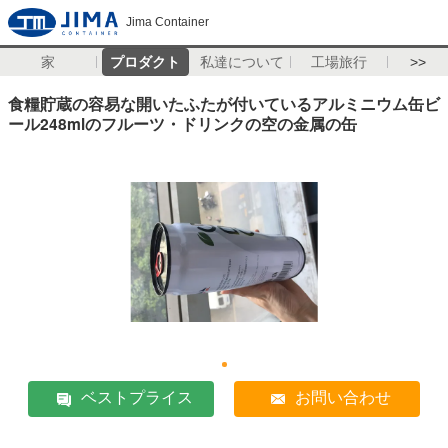
Jima Container
家
プロダクト
私達について
工場旅行
>>
食糧貯蔵の容易な開いたふたが付いているアルミニウム缶ビ
ール248mlのフルーツ・ドリンクの空の金属の缶
ベストプライス
お問い合わせ