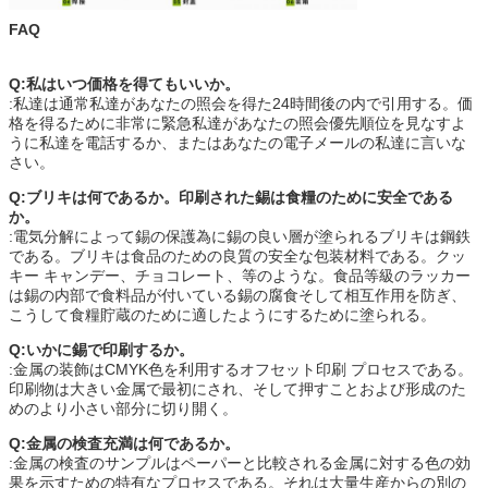
FAQ
Q:私はいつ価格を得てもいいか。
:私達は通常私達があなたの照会を得た24時間後の内で引用する。価
格を得るために非常に緊急私達があなたの照会優先順位を見なすよ
うに私達を電話するか、またはあなたの電子メールの私達に言いな
さい。
Q:ブリキは何であるか。印刷された錫は食糧のために安全である
か。
:電気分解によって錫の保護為に錫の良い層が塗られるブリキは鋼鉄
である。ブリキは食品のための良質の安全な包装材料である。クッ
キー キャンデー、チョコレート、等のような。食品等級のラッカー
は錫の内部で食料品が付いている錫の腐食そして相互作用を防ぎ、
こうして食糧貯蔵のために適したようにするために塗られる。
Q:いかに錫で印刷するか。
:金属の装飾はCMYK色を利用するオフセット印刷 プロセスである。
印刷物は大きい金属で最初にされ、そして押すことおよび形成のた
めのより小さい部分に切り開く。
Q:金属の検査充満は何であるか。
:金属の検査のサンプルはペーパーと比較される金属に対する色の効
果を示すための特有なプロセスである。それは大量生産からの別の