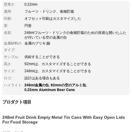
壁厚さ:
0.22mm
適用:
フルーツ・ドリンク、食糧貯蔵
印刷:
オフセット印刷はカスタマイズした
形:
円形
名前:
248mlフルーツ・ドリンクの食糧貯蔵のための容易な開いたふた
が付いている空の金属の缶
金属材料の
金属のブリキ;錫
タイプ:
サンプル:
供給することができる
高さ:
92mmは、カスタマイズすることができる
サイズ:
248mlは、カスタマイズすることができる
ロゴ:
設計はある場合もある
248ml金属の缶
92mmの空のアルミ缶
ハイライト:
,
,
0.22mm Aluminum Beer Cans
プロダクト項目
248ml Fruit Drink Empty Metal Tin Cans With Easy Open Lids
For Food Storage