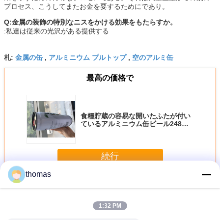
プロセス、こうしてまたお金を要するためにであり。
Q:金属の装飾の特別なニスをかける効果をもたらすか。
:私達は従来の光沢がある提供する
金属の缶
アルミニウム プルトップ
空のアルミ缶
札:
,
,
最高の価格で
食糧貯蔵の容易な開いたふたが付い
ているアルミニウム缶ビール248ml
のフルーツ・ドリンクの空の金属の
缶
続行
thomas
アルミニウム缶ビール
多く
1:32 PM