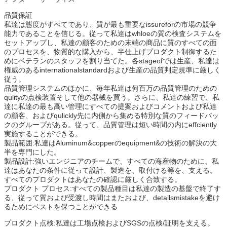
品質保証
私達は態度がすべてであり、質が最も重要なissureforの市場の競争
能力であることを信じる。従って私達はwhloeの質の検査システムを
セットアップし、私達の顧客のための末端の商品に質のすべての面
のプロセスを、物質的な購入から、半仕上げプロダクト制御するた
めにベテランのスタッフを割り当てた。各stageofでは生産、私達は
権威のあるinternationalstandardおよび生産の品質判定規準に厳しく
従う。
品質管理システムのほかに、毎年私達は何百万の品質管理のための
qulityの点検装置そして他の器械を買う。さらに、私達の練習で、私
達に私達の最も高い管理にすべての提案およびコメントおよび私達
の顧客、およびqulickly先に内側から集める特別な質のフィードバッ
クのグループがある。従って、品質管理は短い時間の内にeffciently
実施することができる。
製品範囲:私達はAluminum&copperのequipment&の技術の解決の大
半を専門にした。
製品設計:強いエンジニアのチームで、すべての海産物のために、私
達はあなたの条件に従って設計、製造を、取付ける等を、支える。
すべてのプロダクトはあなたの確認に厳しく合致する。
プロダクト プロセス:すべての製品種目は私達の製造の基盤で終了す
る、従って質および受渡し時間はまたおよび、detailsmistakeを避け
るためにベストを保つことができる
プロダクト点検:私達は工場点検およびSGSの点検/証明を支える。