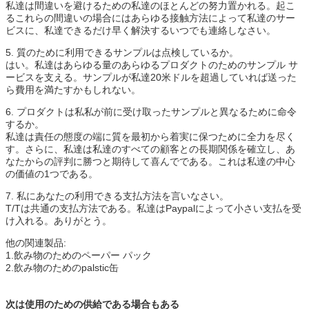
私達は間違いを避けるための私達のほとんどの努力置かれる。起こ
るこれらの間違いの場合にはあらゆる接触方法によって私達のサー
ビスに、私達できるだけ早く解決するいつでも連絡しなさい。
5. 質のために利用できるサンプルは点検しているか。
はい。私達はあらゆる量のあらゆるプロダクトのためのサンプル サ
ービスを支える。サンプルが私達20米ドルを超過していれば送った
ら費用を満たすかもしれない。
6. プロダクトは私私が前に受け取ったサンプルと異なるために命令
するか。
私達は責任の態度の端に質を最初から着実に保つために全力を尽く
す。さらに、私達は私達のすべての顧客との長期関係を確立し、あ
なたからの評判に勝つと期待して喜んでである。これは私達の中心
の価値の1つである。
7. 私にあなたの利用できる支払方法を言いなさい。
T/Tは共通の支払方法である。私達はPaypalによって小さい支払を受
け入れる。ありがとう。
他の関連製品:
1.飲み物のためのペーパー パック
2.飲み物のためのpalstic缶
次は使用のための供給である場合もある