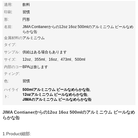
適用:
飲料
印刷:
習慣
形:
円形
名前:
JIMA Contianerからの12oz 16oz 500mlのアルミニウム ビールなめ
らかな缶
金属材料の
アルミニウム
タイプ:
サンプル:
供給はある場合もあります
サイズ:
12oz、355ml、16oz、473ml、500ml
内部のコー
BPAは放します
ティング:
色:
習慣
500mlアルミニウム ビールなめらかな缶
ハイライ
,
12ozアルミニウム ビールなめらかな缶
,
ト:
JIMAのアルミニウム ビールなめらかな缶
JIMA Contianerからの12oz 16oz 500mlのアルミニウム ビールなめ
らかな缶
1.Product細部: