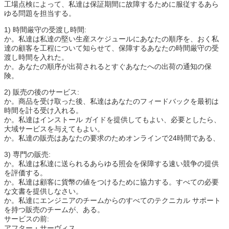
工場点検によって、私達は保証期間に故障するために服従するあら
ゆる問題を担当する。
1) 時間厳守の受渡し時間:
か。私達は私達の堅い生産スケジュールにあなたの順序を、おく私
達の顧客を工程について知らせて、保障するあなたの時間厳守の受
渡し時間を入れた。
か。あなたの順序が出荷されるとすぐあなたへの出荷の通知の保
険。
2) 販売の後のサービス:
か。商品を受け取った後、私達はあなたのフィードバックを最初は
時間を計る受け入れる。
か。私達はインストール ガイドを提供してもよい、必要としたら、
大域サービスを与えてもよい。
か。私達の販売はあなたの要求のためオンラインで24時間である、
3) 専門の販売:
か。私達は私達に送られるあらゆる照会を保障する速い競争の提供
を評価する。
か。私達は顧客に貨幣の値をつけるために協力する。すべての必要
な文書を提供しなさい。
か。私達にエンジニアのチームからのすべてのテクニカル サポート
を持つ販売のチームが、ある。
サービスの前:
アフター・サーヴィス