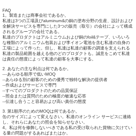
FAQ
1。製造または商事会社であるか。
私達は3つの工場及びaluminum&の銅の塗布分野の生産、設計および
全解決サービスを専門にした3つの販売（取引）の会社によって構成
されるグループの会社である。
私達のプロダクトはアルミニウムおよび銅のfoil&テープ、いろいろ
な種類のアルミニウム包装および李イオン電池を含む私達の自身の
工場によって作った。但し、私達は私達の顧客の調達を支えられる
私達の製品範囲を越える他のどのプロダクトも。誠意をこめて私達
は責任の態度によって私達の顧客を大事にする。
2. あなたの主な利点は何であるか。
---あらゆる順序で低いMOQ
--あらゆる別の顧客のための優秀で独特な解決の提供者
--作成およびサービスで専門
--すべてのプロダクトのための品質保証
--照会または質問のための極度の敏速な応答
--伝達し合うこと容易および高い責任の態度
3. 第1順序のためのMOQは何であるか。
缶のサイズによって変えなさい。私達のオンライン サービスに連絡
し、それらにあなたの照会を知らせなさい。
4。私は何を修飾しないべきである私の受け取られた貨物に欠けてい
る量の問題がするあればまたはか。