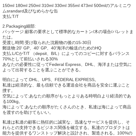
150ml 180ml 250ml 310ml 330ml 355ml 473ml 500mlのアルミニウ
ムsrandard及びなめらかな缶
支払:T/T
2.Packaging細部:
パッケージ:顧客の要求として標準的なカートン/木の場合/パレットま
たは。
受渡し時間:受け取られた沈殿物の後の15-30日
郵送物:20' GP、40' GP、40'海洋の輸送のためのHQ
支払:L/CかT/T （depsit、B/L）によってのコピーに対するバランス
70%として前払いされる30%
あなたの必要性に従ってFederal Express、DHL、海洋または空気に
よって出荷することを選ぶことができる。
明白によって:DHL、UPS、FEDERAL EXPRESS。
私達は経済的な、最も信頼できる運送会社を商品を安全に運ぶこと
捜す。
空気によって:あなたの順序がもっとよりある時明白より経済的であ
る100kg。
海によって:あなたの順序がたくさんのとき、私達は海によって商品
を渡すのを助けてもいい。
私達は私達の顧客に熱狂的に誠実な、迅速なサービスを提供し、そ
れらとの支持できるビジネス関係を確立する。私達のプロダクトは
能力を提供するワンストップ解決と設計され、製造される。100%の