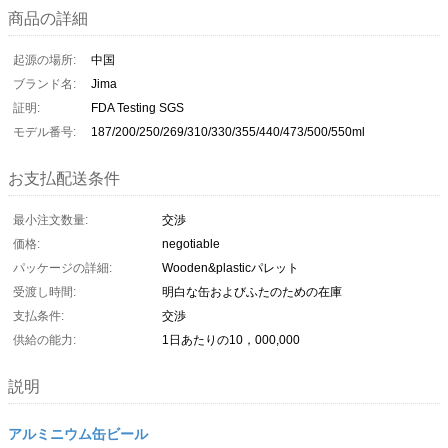
商品の詳細
起源の場所:
中国
ブランド名:
Jima
証明:
FDA Testing SGS
モデル番号:
187/200/250/269/310/330/355/440/473/500/550ml
お支払配送条件
最小注文数量:
交渉
価格:
negotiable
パッケージの詳細:
Wooden&plasticパレット
受渡し時間:
明白な缶およびふたのための在庫
支払条件:
交渉
供給の能力:
1日あたりの10，000,000
説明
アルミニウム缶ビール