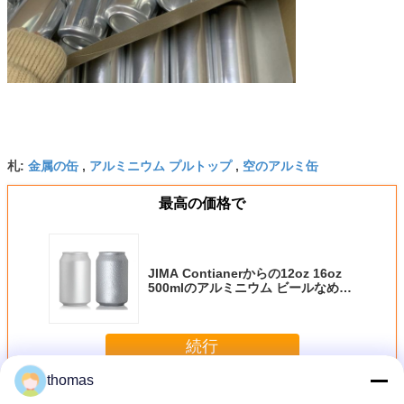
金属の缶
アルミニウム プルトップ
空のアルミ缶
札:
,
,
最高の価格で
JIMA Contianerからの12oz 16oz
500mlのアルミニウム ビールなめら
かな缶
続行
thomas
アルミニウム缶ビール
多く