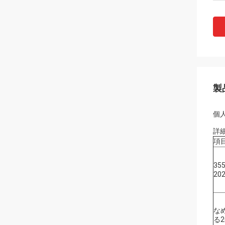
製
個人
詳
項
35
20
な
る2