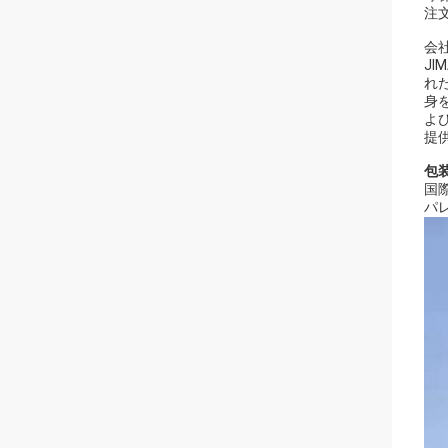
注
会
J
れ
身
よ
提
包
国
パ