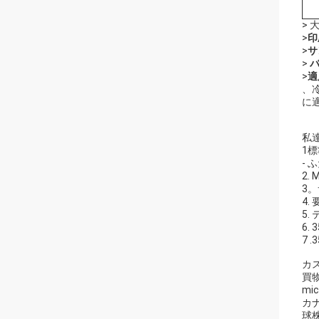
> 
>
印
>
サ
>
バ
>
適
、
に
私
1標
-
2.
3
4
5.
6.
7 
カ
買
mi
カ
球