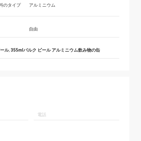
料のタイプ
アルミニウム
自由
ビール
,
355mlバルク ビール アルミニウム飲み物の缶