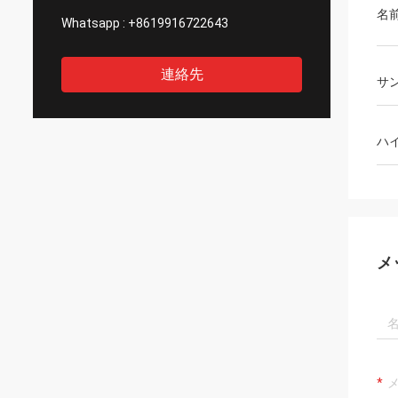
名
Whatsapp :
+8619916722643
連絡先
サ
ハ
メ