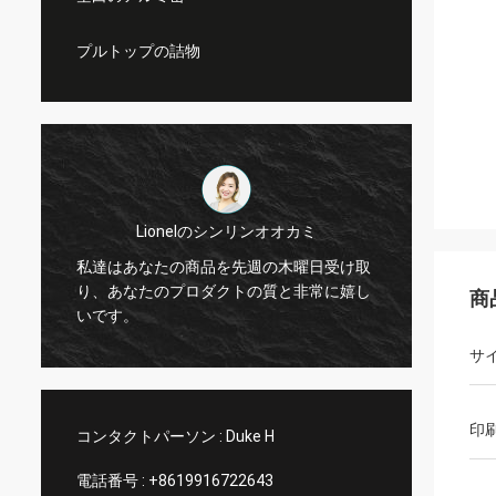
プルトップの詰物
Lionelのシンリンオオカミ
米国か
はあなたの商品を先週の木曜日受け取
あなたの完全な質に多
あなたのプロダクトの質と非常に嬉し
ービス、私達は契約を
商
す。
り多くのビジネスをし
サ
印
コンタクトパーソン :
Duke H
電話番号 :
+8619916722643