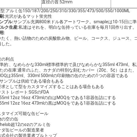
直径の首:52mm
大型:アルミ缶150/187/200/250/310/330/355/473/500/550/1000ML
刷:
光沢があるマット蛍光性
ンプル:
サンプル充満800米ドル各アートワーク。smapleは10-15日
ルク生産:
私達はそれを、明白な缶持っている在庫を毎月1回作り出す。
用:
冷たく、熱い詰物のための炭酸飲み物、ビール、コークス、ジュース、
適した。
達の利点
準的:、なめらかな330ml標準標準的で及びなめらかな355ml 473m
 ふたの在庫:通常のふた、カナダの特別な刻むカバー（20¢、5¢）はま
 MOQは355ml、330ml 500mlの印刷物の缶のための1つの容器である
。サンプルは供給である場合もある
. 要求として型をカスタマイズすることはある場合もある
 テスト レポート:SGSのFDA
 355ml 12oz 16oz 473mlの白はMOQをである1容器缶詰にする
.355ml 12oz 16oz 473mlの黒はMOQをである1容器缶詰にする
スタマイズ可能な缶ビール
物の空の缶
chelob超12のozのアルミ缶
ナダ缶ビールの製造業者
株式会社の製造業者プルトップ