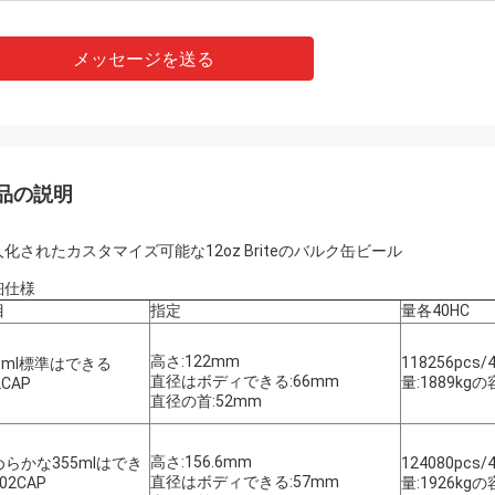
メッセージを送る
品の説明
化されたカスタマイズ可能な12oz Briteのバルク缶ビール
細仕様
目
指定
量各40HC
高さ:122mm
118256pcs
5ml標準はできる
直径はボディできる:66mm
量:1889kgの
2CAP
直径の首:52mm
高さ:156.6mm
めらかな355mlはでき
124080pcs
直径はボディできる:57mm
02CAP
量:1926kgの