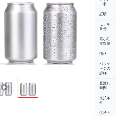
ド名
証明
モデル
番号
最小注
文数量
価格
パッケ
ージの
詳細
受渡し
時間
支払条
件
供給の