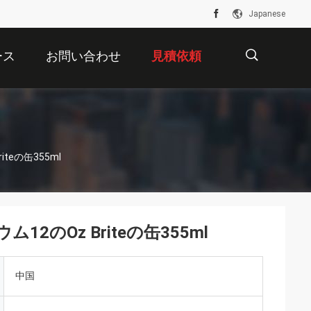
Japanese
ース
お問い合わせ
見積依頼
描
teの缶355ml
述
のOz Briteの缶355ml
中国