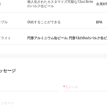
個人化されたカスタマイズ可能な12oz Brite
前
金属材
のバルク缶ビール
ンプル
供給することができる
BPA
イライト
円形アルミニウム缶ビール
,
円形12のOzのバルク缶
ッセージ