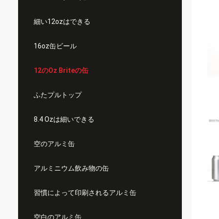
細い12ozはできる
16oz缶ビール
12のOz Briteの缶
ふたプルトップ
8.4 Ozは細いできる
空のアルミ缶
アルミニウム飲み物の缶
習慣によって印刷されるアルミ缶
空白のアルミ缶