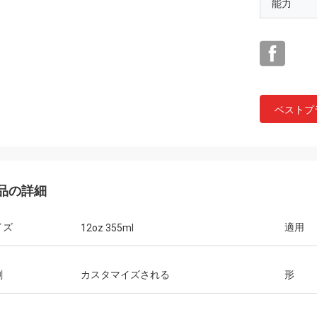
能力
ベストプ
らの印
くに感謝し、VIPサ
保ち、あなたとのよ
品の詳細
ます!
イズ
適用
12oz 355ml
刷
カスタマイズされる
形