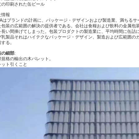
文の印刷された缶ビール
社情報
IMAはブランドの計画に、パッケージ・デザインおよび製造業、満ちる
た包装の広範囲の解決の提供者である。会社は食糧および飲料の金属包
を長い間捧げてしまった。包装プロダクトの製造業に、平均時間に缶詰
び乳製品それはハイテクなパッケージ・デザイン、製造および広範囲のカ
供する。
装の細部:
際規格の輸出の木パレット。
レット引くこと