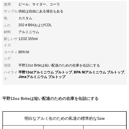
使用:
ビール、サイダー、コーラ
サンプル:
供給は自由にある場合もある
色:
カスタム
ふた:
202＃B64およびCDL
材料:
アルミニウム
新しいサ
12OZ 355ml
イズ:
コーティ
BPA NI
ング:
項目:
平野12oz Briteは短い配達のための在庫を缶詰にする
平野12ozアルミニウム プルトップ
BPA NIアルミニウム プルトップ
ハイライ
,
,
Jimaアルミニウム プルトップ
ト:
平野12oz Briteは短い配達のための在庫を缶詰にする
明白なアルミ缶のための私達の標準的なSzie