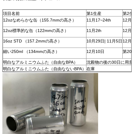
項目名前
第1生産
第2生
12ozなめらかな缶（155.7mmの高さ）
11月17~24th
12月1
12oz標準的な缶（122mmの高さ）
11月2th
12月
16oz STD （157.2mmの高さ）
10月29日| 11月5日
12月2
細い250ml （134mmの高さ）
12月10日
第20
明白なアルミニウムふた（自由なBPA）
沈殿物の後の30日に用意
明白なアルミニウムふた（自由なないBPA）
在庫