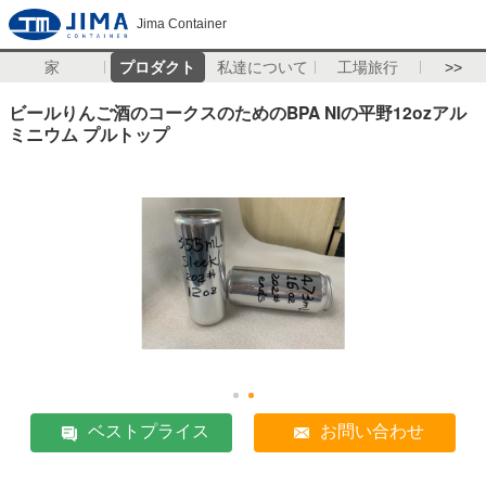
Jima Container
家
プロダクト
私達について
工場旅行
>>
ビールりんご酒のコークスのためのBPA NIの平野12ozアル
ミニウム プルトップ
ベストプライス
お問い合わせ