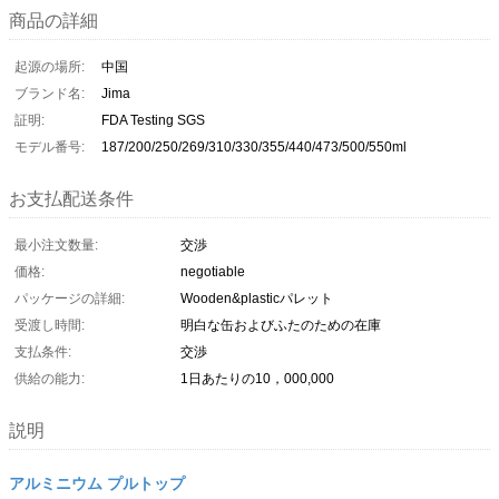
商品の詳細
起源の場所:
中国
ブランド名:
Jima
証明:
FDA Testing SGS
モデル番号:
187/200/250/269/310/330/355/440/473/500/550ml
お支払配送条件
最小注文数量:
交渉
価格:
negotiable
パッケージの詳細:
Wooden&plasticパレット
受渡し時間:
明白な缶およびふたのための在庫
支払条件:
交渉
供給の能力:
1日あたりの10，000,000
説明
アルミニウム プルトップ