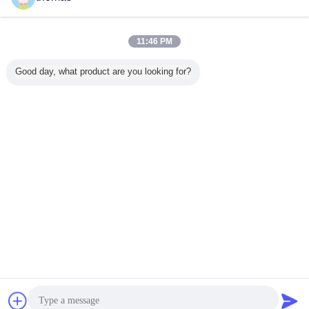
11:46 PM
Good day, what product are you looking for?
アルミニウム缶
アルミニウム ソーダ缶
鋼鉄缶ビール
札:
,
,
最高の価格で
ビールりんご酒のコークスのための
BPA NIの平野12ozアルミニウム プ
ルトップ
続行
アルミニウム プルトップ
チャット
見積依頼
多く